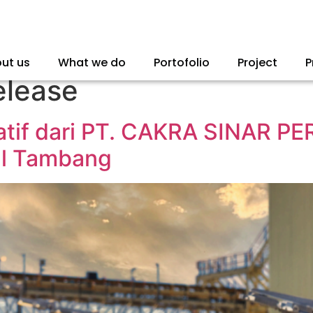
ut us
What we do
Portofolio
Project
P
elease
atif dari PT. CAKRA SINAR P
al Tambang