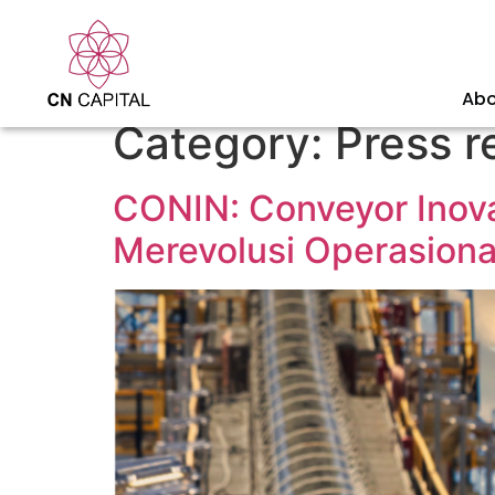
Abo
Category:
Press r
CONIN: Conveyor Inov
Merevolusi Operasion